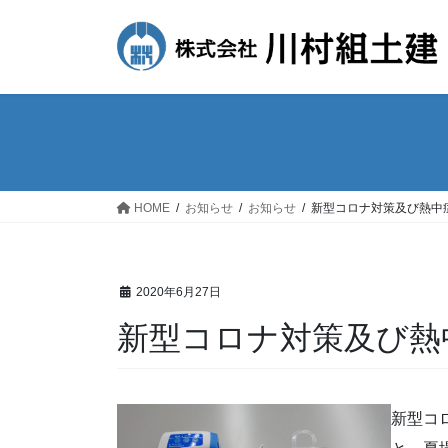
コ
ナ
ン
ビ
テ
ゲ
ン
ー
ツ
シ
へ
ョ
ス
ン
キ
に
ッ
移
HOME
お知らせ
お知らせ
新型コロナ対策及び熱中
プ
動
2020年6月27日
新型コロナ対策及び熱
新型コ