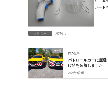
と、夏
ガード
お知らせ
カテゴリー
その他
前の記事
パトロールカーに鹿避
け笛を装着しました
2020年6月5日